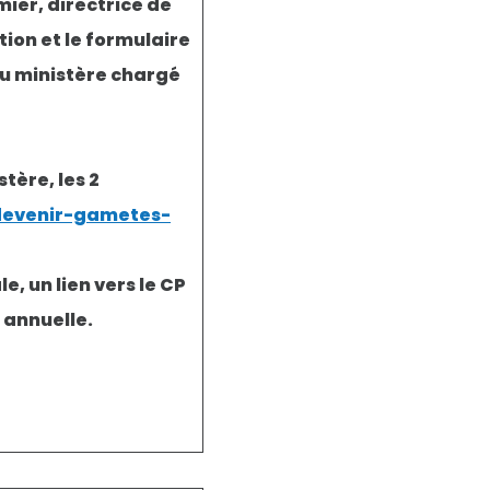
ier, directrice de
tion et le formulaire
du ministère chargé
tère, les 2
/devenir-gametes-
e, un lien vers le CP
n annuelle.