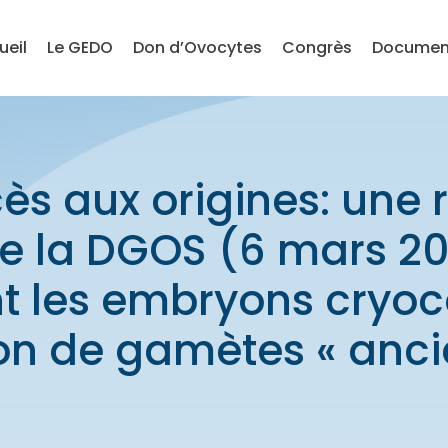
ueil
Le GEDO
Don d’Ovocytes
Congrès
Documen
cès aux origines: une 
de la DGOS (6 mars 20
t les embryons cryo
on de gamètes « anc