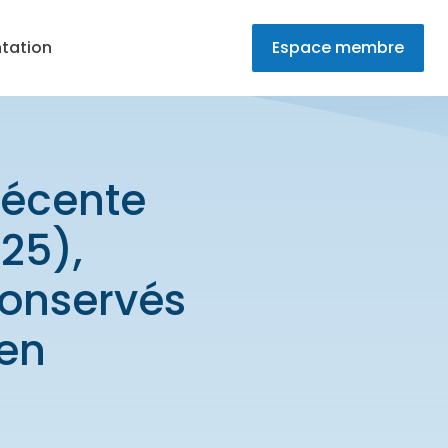
tation
Espace membre
récente
25),
conservés
ien