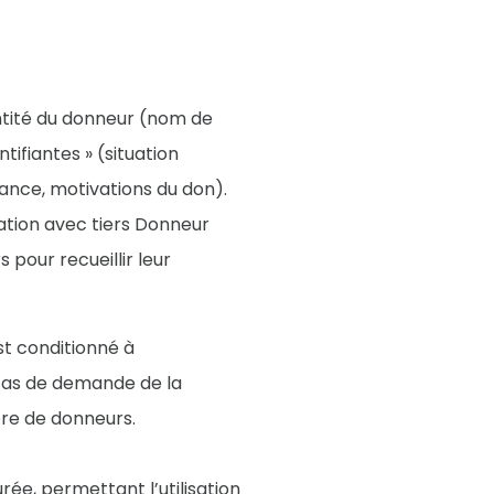
entité du donneur (nom de
ifiantes » (situation
sance, motivations du don).
ation avec tiers Donneur
our recueillir leur
t conditionné à
 cas de demande de la
bre de donneurs.
rée, permettant l’utilisation