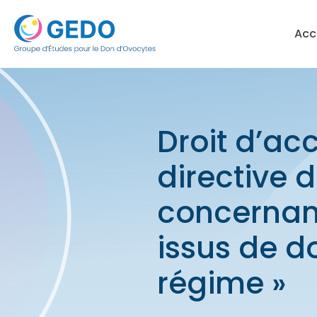
Skip to content
Acc
Droit d’ac
directive 
concernan
issus de d
régime »