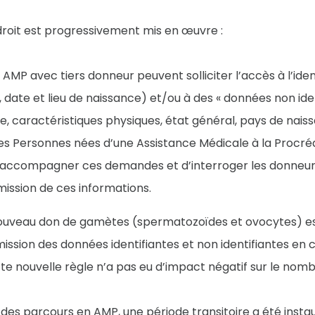
roit est progressivement mis en œuvre :
AMP avec tiers donneur peuvent solliciter l’accès à l’id
date et lieu de naissance) et/ou à des « données non ident
le, caractéristiques physiques, état général, pays de nais
s Personnes nées d’une Assistance Médicale à la Procré
ccompagner ces demandes et d’interroger les donneurs p
ission de ces informations.
nouveau don de gamètes (spermatozoïdes et ovocytes) es
mission des données identifiantes et non identifiantes en
e nouvelle règle n’a pas eu d’impact négatif sur le nom
é des parcours en AMP, une période transitoire a été instau